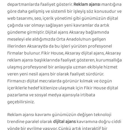
departmanlarda faaliyet gösterir.
Reklam ajansı
mantığına
göre daha gelişmiş ve sistemli bir işleyiş söz konusudur ve
web tasarımı, seo, içerik yönetimi gibi günümüzün dijital
çağında var olmayı sağlayan yeni kavramlar da artık
gündeme girmiştir. Dijital ajans Aksaray bağlamında
meseleyi ele aldığımızda Orta Anadolu’nun gelişen
illerinden Aksaray’da da bu işleri yürüten profesyonel
firmalar bulunur. Fikir House, Aksaray dijital ajans, Aksaray
reklam ajansı başlıklarında faaliyet gösteren, kurumsallığa
ulaşmış profesyonel bir anlayışla uzman ekibiyle hizmet
veren yeni nesil ajans bir olarak faaliyet sürdürür.
Firmanızı dijital mecralarda görünür kılmak ve özgün
içeriklerle hedef kitlenize ulaşmak için Fikir House dijital
pazarlama ve sosyal medya ajansıyla irtibata
geçebilirsiniz.
Reklam ajansı kavramı günümüzün değişen teknoloji
trendine paralel olarak
dijital ajans
kavramına doğru ciddi
yönde bir evrilme yaşıyor. Çünkü artık interaktif bir