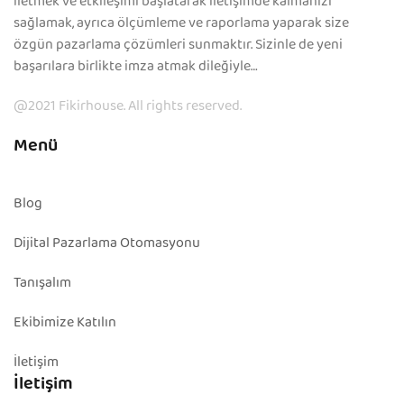
iletmek ve etkileşimi başlatarak iletişimde kalmanızı
sağlamak, ayrıca ölçümleme ve raporlama yaparak size
özgün pazarlama çözümleri sunmaktır. Sizinle de yeni
başarılara birlikte imza atmak dileğiyle…
@2021 Fikirhouse. All rights reserved.
Menü
Blog
Dijital Pazarlama Otomasyonu
Tanışalım
Ekibimize Katılın
İletişim
İletişim