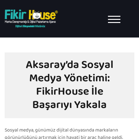
Skip
to
content
TOGGLE MO
Aksaray’da Sosyal
Medya Yönetimi:
FikirHouse İle
Başarıyı Yakala
Sosyal medya, günümüz dijital dünyasında markaların
görünürlüğünü artırmak için hayati bir araç haline geldi.