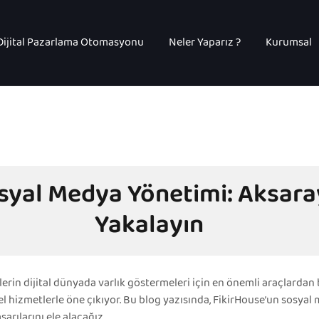
Dijital Pazarlama Otomasyonu
Neler Yaparız ?
Kurumsal
syal Medya Yönetimi: Aksaray
Yakalayın
in dijital dünyada varlık göstermeleri için en önemli araçlardan b
izmetlerle öne çıkıyor. Bu blog yazısında, FikirHouse’un sosyal 
şarılarını ele alacağız.