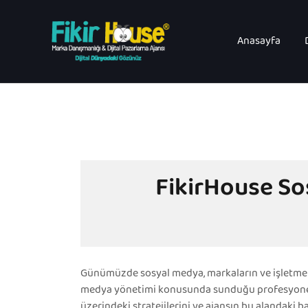
Skip
to
content
Anasayfa
FikirHouse So
Günümüzde sosyal medya, markaların ve işletmeler
medya yönetimi konusunda sunduğu profesyonel h
üzerindeki stratejilerini ve ajansın bu alandaki ba