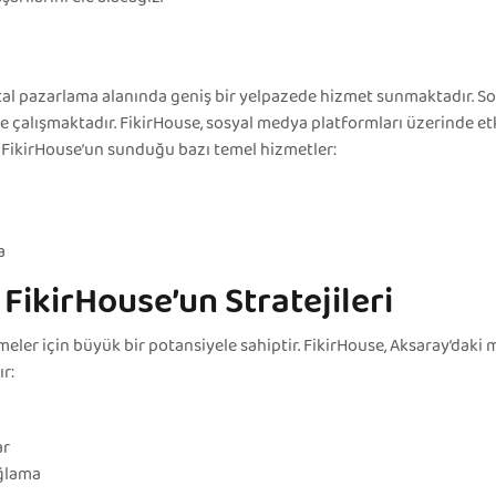
jital pazarlama alanında geniş bir yelpazede hizmet sunmaktadır. S
ile çalışmaktadır. FikirHouse, sosyal medya platformları üzerinde e
te FikirHouse’un sunduğu bazı temel hizmetler:
a
ikirHouse’un Stratejileri
tmeler için büyük bir potansiyele sahiptir. FikirHouse, Aksaray’da
r:
ar
ağlama