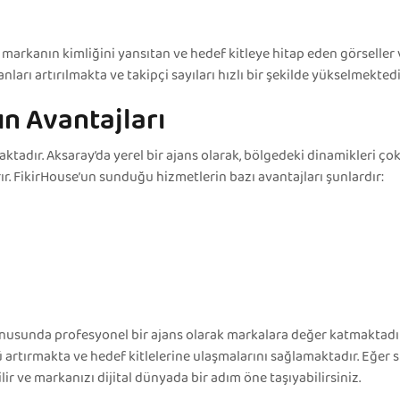
e, markanın kimliğini yansıtan ve hedef kitleye hitap eden görselle
arı artırılmakta ve takipçi sayıları hızlı bir şekilde yükselmektedi
ın Avantajları
tadır. Aksaray’da yerel bir ajans olarak, bölgedeki dinamikleri çok 
r. FikirHouse’un sunduğu hizmetlerin bazı avantajları şunlardır:
nusunda profesyonel bir ajans olarak markalara değer katmaktadır.
ü artırmakta ve hedef kitlelerine ulaşmalarını sağlamaktadır. Eğe
lir ve markanızı dijital dünyada bir adım öne taşıyabilirsiniz.