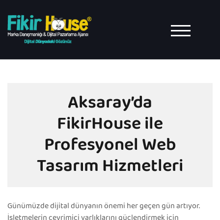
Skip
to
content
TOGGLE MO
Aksaray’da
FikirHouse ile
Profesyonel Web
Tasarım Hizmetleri
Günümüzde dijital dünyanın önemi her geçen gün artıyor.
İşletmelerin çevrimiçi varlıklarını güçlendirmek için