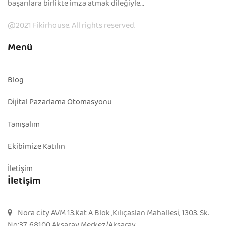
başarılara birlikte imza atmak dileğiyle…
@2021 Fikirhouse. All rights reserved.
Menü
Blog
Dijital Pazarlama Otomasyonu
Tanışalım
Ekibimize Katılın
İletişim
İletişim
Nora city AVM 13.Kat A Blok ,Kılıçaslan Mahallesi, 1303. Sk.
No:37, 68100 Aksaray Merkez/Aksaray