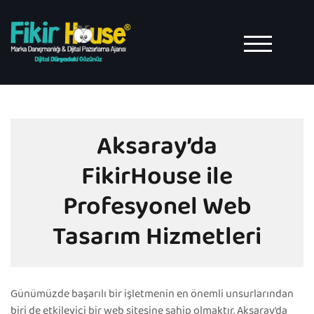
Skip
to
content
TOGGLE MO
Aksaray’da
FikirHouse ile
Profesyonel Web
Tasarım Hizmetleri
Günümüzde başarılı bir işletmenin en önemli unsurlarından
biri de etkileyici bir web sitesine sahip olmaktır. Aksaray’da