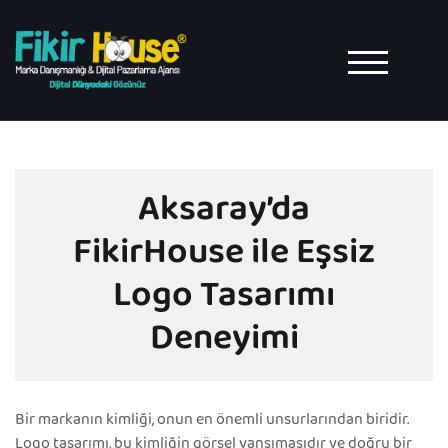
Skip
to
content
TOGGLE MO
Aksaray’da
FikirHouse ile Eşsiz
Logo Tasarımı
Deneyimi
Bir markanın kimliği, onun en önemli unsurlarından biridir.
Logo tasarımı, bu kimliğin görsel yansımasıdır ve doğru bir